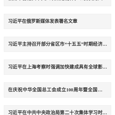
领社风民风
习近平在俄罗斯媒体发表署名文章
习近平主持召开部分省区市“十五五”时期经济社
会发展座谈会强调适应形势变化 把握战略重点
科学谋划“十五五”时期经济社会发展
习近平在上海考察时强调加快建成具有全球影响
力的科技创新高地
在庆祝中华全国总工会成立100周年暨全国劳动
模范和先进工作者表彰大会上的讲话
习近平在中共中央政治局第二十次集体学习时强